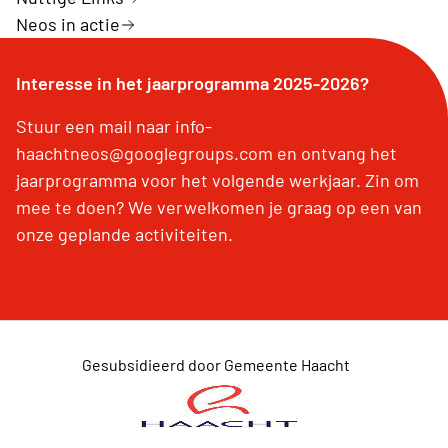
Neos in actie
Interesse in het jaarprogramma 2025-2026?
Stuur een mail naar info-
haachtneos@googlegroups.com en ontvang het
jaarprogramma voor het volgende werkjaar. Zin om
mee te doen? We verwelkomen je graag op een van
onze geplande activiteiten.
Gesubsidieerd door Gemeente Haacht