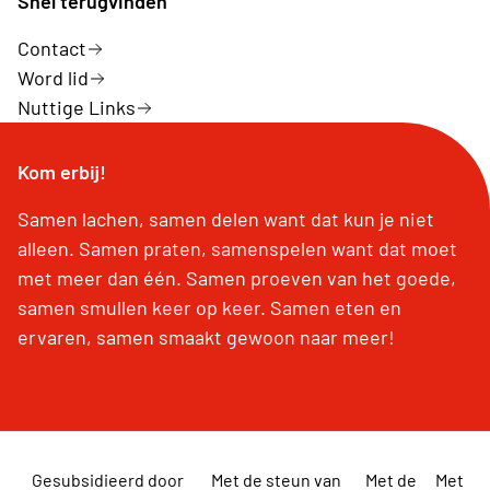
Snel terugvinden
Contact
Word lid
Nuttige Links
Kom erbij!
Samen lachen, samen delen want dat kun je niet
alleen. Samen praten, samenspelen want dat moet
met meer dan één. Samen proeven van het goede,
samen smullen keer op keer. Samen eten en
ervaren, samen smaakt gewoon naar meer!
Gesubsidieerd door
Met de steun van
Met de
Met