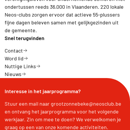
ondertussen reeds 36.000 in Vlaanderen. 220 lokale
Neos-clubs zorgen ervoor dat actieve 55-plussers
fijne dagen beleven samen met gelijkgezinden uit
de gemeente.
Snel terugvinden
Contact
Word lid
Nuttige Links
Nieuws
Interesse in het jaarprogramma?
Stuur een mail naar grootzonnebeke@neosclub.be
en ontvang het jaarprogramma voor het volgende
werkjaar. Zin om mee te doen? We verwelkomen je
graag op een van onze komende activiteiten.