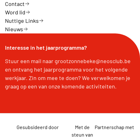
Contact
Word lid
Nuttige Links
Nieuws
Interesse in het jaarprogramma?
Stuur een mail naar grootzonnebeke@neosclub.be
en ontvang het jaarprogramma voor het volgende
werkjaar. Zin om mee te doen? We verwelkomen je
graag op een van onze komende activiteiten.
Gesubsideerd door
Met de
Partnerschap met
steun van