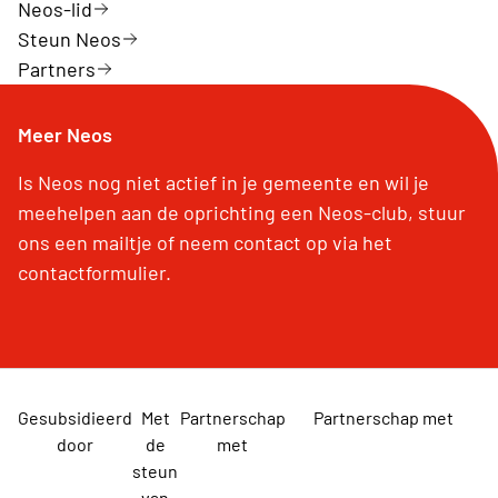
Neos-lid
Steun Neos
Partners
Meer Neos
Is Neos nog niet actief in je gemeente en wil je
meehelpen aan de oprichting een Neos-club, stuur
ons een mailtje of neem contact op via het
contactformulier.
Gesubsidieerd
Met
Partnerschap
Partnerschap met
door
de
met
steun
van