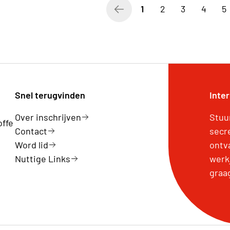
1
2
3
4
5
Snel terugvinden
Inte
Over inschrijven
Stuu
offe
Contact
secr
Word lid
ontv
Nuttige Links
werk
graa