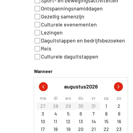
Sport- en bewegingsactiviteiten
Ontspanningsnamiddagen
Gezellig samenzijn
Culturele evenementen
Lezingen
Daguitstappen en bedrijfsbezoeken
Reis
Culturele daguitstappen
Wanneer
augustus
2026
ma
di
wo
do
vr
za
zo
27
28
29
30
31
1
2
3
4
5
6
7
8
9
10
11
12
13
14
15
16
17
18
19
20
21
22
23