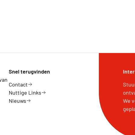
Snel terugvinden
Inte
 van
Contact
Stuu
Nuttige Links
ontv
Nieuws
We v
gepl