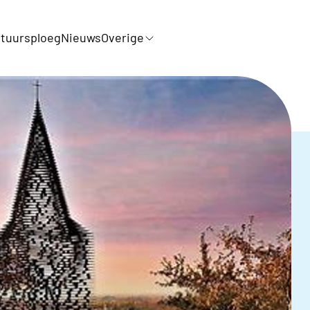
tuursploeg
Nieuws
Overige