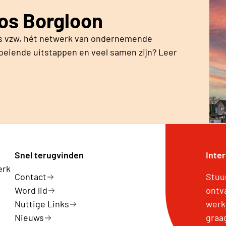
eos Borgloon
os vzw, hét netwerk van ondernemende
boeiende uitstappen en veel samen zijn? Leer
Snel terugvinden
Inte
erk
Contact
Stuu
Word lid
ontv
Nuttige Links
werk
Nieuws
graa