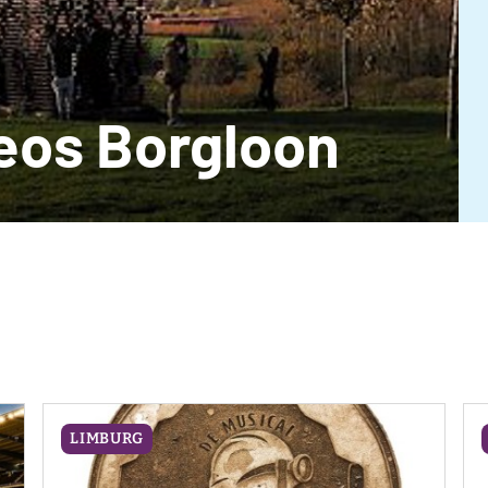
eos Borgloon
LIMBURG