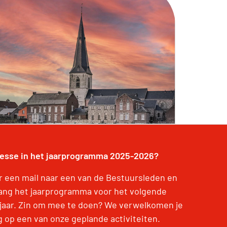
resse in het jaarprogramma 2025-2026?
r een mail naar een van de Bestuursleden en
ang het jaarprogramma voor het volgende
jaar. Zin om mee te doen? We verwelkomen je
g op een van onze geplande activiteiten.