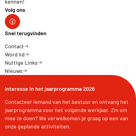
kennen!
Volg ons
Neos Deinze
Snel terugvinden
Contact
Word lid
Nuttige Links
Nieuws
Interesse in het jaarprogramma 2026
Contacteer iemand van het bestuur en ontvang het
jaarprogramma voor het volgende werkjaar. Zin om
mee te doen? We verwelkomen je graag op een van
onze geplande activiteiten.