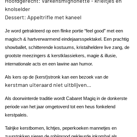
Hoofdgerecht: Varkensmignonette - krieltjes en
knolselder
Dessert: Appeltrifle met kaneel
Je word getrakteerd op een flinke portie “feel good” met een
magisch & hartverwarmend eindejaarsspektakel. Een prachtig
showballet, schitterende kostuums, kristalheldere live zang, de
grootste meezingers & kerstklassiekers, magie & illusie,
internationale acts en een lawine aan humor.
Als kers op de (kerst)stronk kan een bezoek van de
kerstman uiteraard niet uitblijven…
Als doorwinterde traditie wordt Cabaret Magiq in de donkerste
periode van het jaar omgetoverd tot een heus fonkelend
kerstpaleis.
Talrijke kerstbomen, lichtjes, peperkoeken mannetjes en
zuurstokken sieren de robijnrood gekleurde inkomhal als