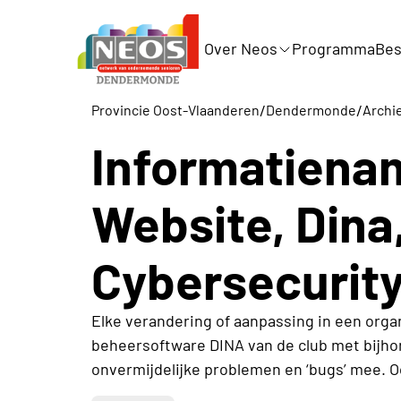
Over Neos
Programma
Bes
/
/
Provincie Oost-Vlaanderen
Dendermonde
Archie
Informatiena
Website, Dina
Cybersecurit
Elke verandering of aanpassing in een org
beheersoftware DINA van de club met bijho
onvermijdelijke problemen en ‘bugs’ mee. Oo