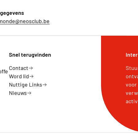
tgegevens
monde@neosclub.be
Snel terugvinden
Inte
Contact
Stuu
offe
Word lid
ontv
Nuttige Links
voor
Nieuws
verw
activ