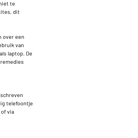
niet te
ites, dit
en over een
gebruik van
als laptop. De
e remedies
geschreven
ig telefoontje
 of via