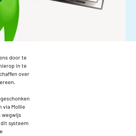
eens door te
hierop in te
schaffen over
dereen.
t geschonken
n via Mollie
n wegwijs
 dit systeem
de