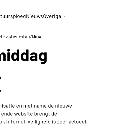
tuursploeg
Nieuws
Overige
/
f - activiteiten
Dina
middag
,
y
anisatie en met name de nieuwe
rende website brengt de
k internet-veiligheid is zeer actueel.