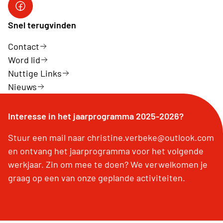
Facebookpagina Neos De Panne - Adinkerke
Snel terugvinden
Contact
Word lid
Nuttige Links
Nieuws
Interesse in het jaarprogramma 2025-2026?
Stuur een mail naar christine.verbeke@outlook.com
en ontvang het jaarprogramma voor het volgende
werkjaar. Zin om mee te doen? We verwelkomen je
graag op een van onze geplande activiteiten.