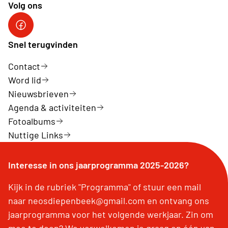
Volg ons
Neos Diepenbeek
Snel terugvinden
Contact
Word lid
Nieuwsbrieven
Agenda & activiteiten
Fotoalbums
Nuttige Links
Interesse in ons jaarprogramma 2025-2026?
Kijk in de rubriek "Programma" of stuur een mail
naar neosdiepenbeek@gmail.com en ontvang ons
jaarprogramma voor het volgende werkjaar. Zin om
mee te doen? We verwelkomen je graag op één van