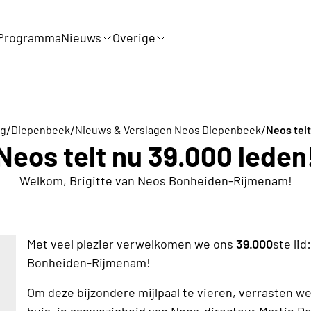
Programma
Nieuws
Overige
/
/
/
rg
Diepenbeek
Nieuws & Verslagen Neos Diepenbeek
Neos telt
Neos telt nu 39.000 leden
Welkom, Brigitte van Neos Bonheiden-Rijmenam!
Met veel plezier verwelkomen we ons
39.000
ste li
Bonheiden-Rijmenam!
Om deze bijzondere mijlpaal te vieren, verrasten we 
huis, in aanwezigheid van Neos-directeur Martin De