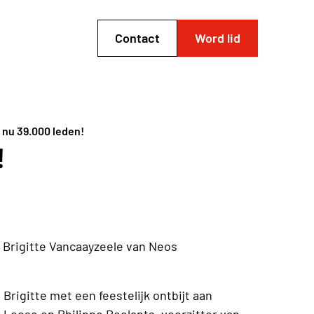
Contact
Word lid
 nu 39.000 leden!
!
d: Brigitte Vancaayzeele van Neos
Brigitte met een feestelijk ontbijt aan
 Loose en Philippe Roelants, voorzitter van