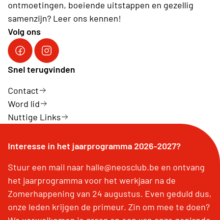
ontmoetingen, boeiende uitstappen en gezellig
samenzijn? Leer ons kennen!
Volg ons
Facebook Neos Halle
Instagram Neos Halle
Snel terugvinden
Contact
Word lid
Nuttige Links
Interesse in het jaarprogramma 2026-2027?
Stuur een mail naar halle@neosclub.be en ontvang
het jaarprogramma voor het werkjaar na de
Zomerhappening van 24 augustus. Even geduld dus,
onze leden krijgen de primeur. Zin om mee te doen?
We verwelkomen je graag op een van onze geplande