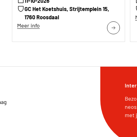
11-10-2026
GC Het Koetshuis, Strijtemplein 15,
1760 Roosdaal
Meer info
Inte
Bezo
aag
neos
met j