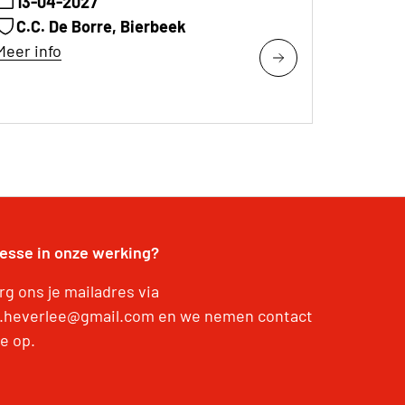
13-04-2027
C.C. De Borre, Bierbeek
Meer info
resse in onze werking?
rg ons je mailadres via
.heverlee@gmail.com en we nemen contact
e op.