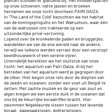
planten stonden er glanzend bij. Met modderspatten
op onze schoenen, natte jassen en broeken
hernamen we onze tocht doorheen PAIRI DAIZA.
In “The Land of the Cold” bezochten we het habitat
van de koningspinguïns en het Walrushuis, waar één
van de walrussen ons trakteerde op een
uitzonderlijke privé-vertoning.
Lopend over de kronkelende paden en bruggetjes,
wandelden we van de ene wereld naar de andere,
terwijl we telkens werden verrast door een verstopt
beeldhouwwerk of een serene vijver.
Uiteindelijk bereikten we het sluitstuk van onze
tocht: het aquarium van Pairi Daiza. Al bij het
betreden van het aquarium werd je gegrepen door
de sfeer. Hier begon onze reis door de diepten van
de zeeën en oceanen, zonder een voet uit België te
zetten. Met zachte muziek en de geur van zout en
algen kregen we een eerste duik in de oceanen dat
ons bij de kleurrijke koraalriffen bracht. Hier
zwommen felgekleurde vissen tussen het levende
koraal: papegaaivissen, doktersvissen,