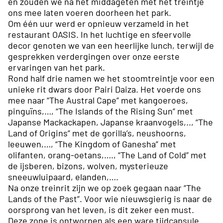
en zouden we na het middageten met het treintje
ons mee laten voeren doorheen het park.
Om één uur werd er opnieuw verzameld in het
restaurant OASIS. In het luchtige en sfeervolle
decor genoten we van een heerlijke lunch, terwijl de
gesprekken verdergingen over onze eerste
ervaringen van het park.
Rond half drie namen we het stoomtreintje voor een
unieke rit dwars door Pairi Daiza. Het voerde ons
mee naar “The Austral Cape” met kangoeroes,
pinguïns,…, “The Islands of the Rising Sun” met
Japanse Mackackapen, Japanse kraanvogels,.., “The
Land of Origins” met de gorilla’s, neushoorns,
leeuwen,…, “The Kingdom of Ganesha” met
olifanten, orang-oetans,…., “The Land of Cold” met
de ijsberen, bizons, wolven, mysterieuze
sneeuwluipaard, elanden,….
Na onze treinrit zijn we op zoek gegaan naar “The
Lands of the Past”. Voor wie nieuwsgierig is naar de
oorsprong van het leven, is dit zeker een must.
Deze zone is ontworpen als een ware tijdcapsule.