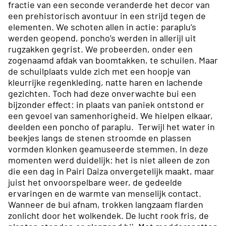
fractie van een seconde veranderde het decor van
een prehistorisch avontuur in een strijd tegen de
elementen. We schoten allen in actie: paraplu’s
werden geopend, poncho’s werden in allerijl uit
rugzakken gegrist. We probeerden, onder een
zogenaamd afdak van boomtakken, te schuilen. Maar
de schuilplaats vulde zich met een hoopje van
kleurrijke regenkleding, natte haren en lachende
gezichten. Toch had deze onverwachte bui een
bijzonder effect: in plaats van paniek ontstond er
een gevoel van samenhorigheid. We hielpen elkaar,
deelden een poncho of paraplu. Terwijl het water in
beekjes langs de stenen stroomde en plassen
vormden klonken geamuseerde stemmen. In deze
momenten werd duidelijk: het is niet alleen de zon
die een dag in Pairi Daiza onvergetelijk maakt, maar
juist het onvoorspelbare weer, de gedeelde
ervaringen en de warmte van menselijk contact.
Wanneer de bui afnam, trokken langzaam flarden
zonlicht door het wolkendek. De lucht rook fris, de