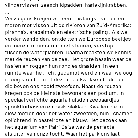
vlindervissen, zeeschildpadden, harlekijnkrabben,
….
Vervolgens kregen we een reis langs rivieren en
meren met vissen uit de rivieren van Zuid-Amerika:
piranha’s, arapaima’s en elektrische paling . Als we
verder wandelden, ontdekten we Europese beekjes
en meren in miniatuur met steuren, verstopt
tussen de waterplanten. Daarna maakten we kennis
met de reuzen van de zee. Het grote bassin waar de
haaien en roggen hun rondjes draaiden, in een
ruimte waar het licht gedempt werd en waar we oog
in oog stonden met deze indrukwekkende dieren
die boven ons hoofd zweefden. Naast de reuzen
kregen ook de kleinste bewoners een podium. In
speciaal verlichte aquaria huisden zeepaardjes,
spookfluitvissen en naaktslakken. Kwallen die in
slow motion door het water zweefden, hun lichamen
oplichtend in pastelroze en blauw. Het bezoek aan
het aquarium van Pairi Daiza was de perfecte
afsluiter van onze tocht. Waar het park ons laat