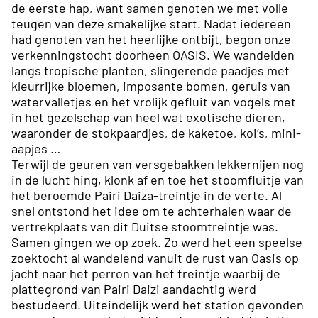
de eerste hap, want samen genoten we met volle
teugen van deze smakelijke start. Nadat iedereen
had genoten van het heerlijke ontbijt, begon onze
verkenningstocht doorheen OASIS. We wandelden
langs tropische planten, slingerende paadjes met
kleurrijke bloemen, imposante bomen, geruis van
watervalletjes en het vrolijk gefluit van vogels met
in het gezelschap van heel wat exotische dieren,
waaronder de stokpaardjes, de kaketoe, koi’s, mini-
aapjes …
Terwijl de geuren van versgebakken lekkernijen nog
in de lucht hing, klonk af en toe het stoomfluitje van
het beroemde Pairi Daiza-treintje in de verte. Al
snel ontstond het idee om te achterhalen waar de
vertrekplaats van dit Duitse stoomtreintje was.
Samen gingen we op zoek. Zo werd het een speelse
zoektocht al wandelend vanuit de rust van Oasis op
jacht naar het perron van het treintje waarbij de
plattegrond van Pairi Daizi aandachtig werd
bestudeerd. Uiteindelijk werd het station gevonden