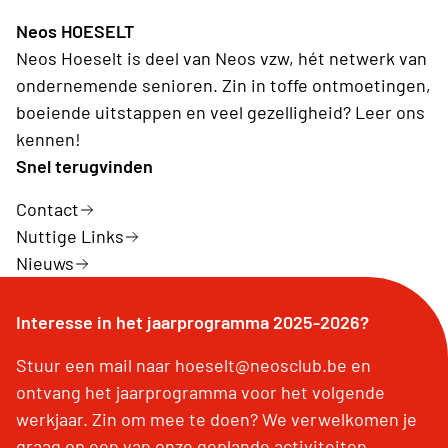
Neos HOESELT
Neos Hoeselt is deel van Neos vzw, hét netwerk van
ondernemende senioren. Zin in toffe ontmoetingen,
boeiende uitstappen en veel gezelligheid? Leer ons
kennen!
Snel terugvinden
Contact
Nuttige Links
Nieuws
Interesse in het jaarprogramma 2025-2026?
Stuur een mail naar hoeselt@neosclub.be en
ontvang het jaarprogramma voor het volgende
werkjaar. Zin om mee te doen? We verwelkomen je
graag op een van onze geplande activiteiten.