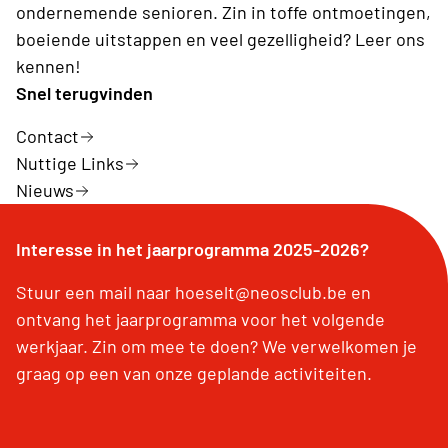
ondernemende senioren. Zin in toffe ontmoetingen,
boeiende uitstappen en veel gezelligheid? Leer ons
kennen!
Snel terugvinden
Contact
Nuttige Links
Nieuws
Interesse in het jaarprogramma 2025-2026?
Stuur een mail naar hoeselt@neosclub.be en
ontvang het jaarprogramma voor het volgende
werkjaar. Zin om mee te doen? We verwelkomen je
graag op een van onze geplande activiteiten.