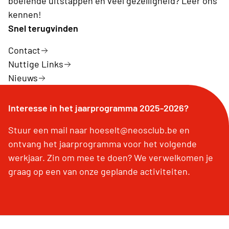
boeiende uitstappen en veel gezelligheid? Leer ons
kennen!
Snel terugvinden
Contact
Nuttige Links
Nieuws
Interesse in het jaarprogramma 2025-2026?
Stuur een mail naar hoeselt@neosclub.be en
ontvang het jaarprogramma voor het volgende
werkjaar. Zin om mee te doen? We verwelkomen je
graag op een van onze geplande activiteiten.