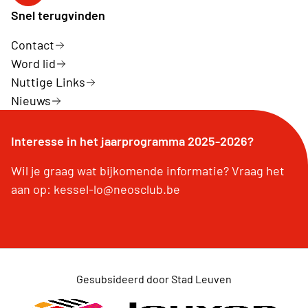
Snel terugvinden
Contact
Word lid
Nuttige Links
Nieuws
Interesse in het jaarprogramma 2025-2026?
Wil je graag wat bijkomende informatie? Vraag het
aan op: kessel-lo@neosclub.be
Gesubsideerd door Stad Leuven