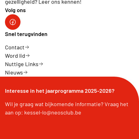
gezelligheid? Leer ons kennen!
Volg ons
facebook
Snel terugvinden
Contact
Word lid
Nuttige Links
Nieuws
Interesse in het jaarprogramma 2025-2026?
Wil je graag wat bijkomende informatie? Vraag het
aan op: kessel-lo@neosclub.be