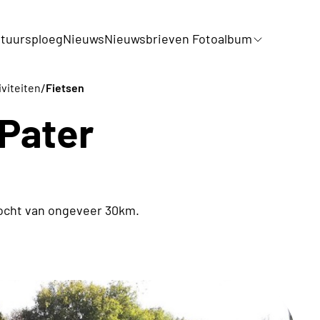
tuursploeg
Nieuws
Nieuwsbrieven Fotoalbum
/
iviteiten
Fietsen
 Pater
tocht van ongeveer 30km.