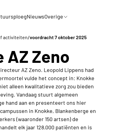
tuursploeg
Nieuws
Overige
/
f activiteiten
voordracht 7 oktober 2025
e AZ Zeno
irecteur AZ Zeno. Leopold Lippens had
Vermoortel vulde het concept in: Knokke
iet alleen kwalitatieve zorg zou bieden
geving. Vandaag stuurt algemeen
ge hand aan en presenteert ons hier
3 campussen in Knokke, Blankenberge en
rkers (waaronder 150 artsen) de
ndelt elk jaar 128.000 patiënten en is