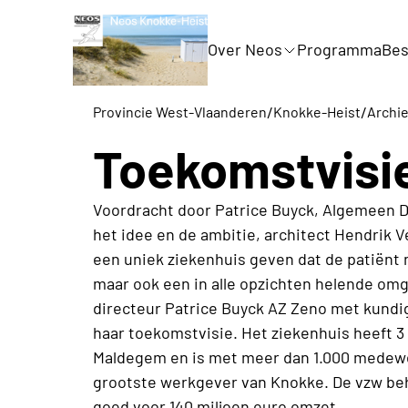
Over Neos
Programma
Bes
/
/
Provincie West-Vlaanderen
Knokke-Heist
Archie
Toekomstvisi
Voordracht door Patrice Buyck, Algemeen D
het idee en de ambitie, architect Hendrik 
een uniek ziekenhuis geven dat de patiënt n
maar ook een in alle opzichten helende om
directeur Patrice Buyck AZ Zeno met kundi
haar toekomstvisie. Het ziekenhuis heeft 
Maldegem en is met meer dan 1.000 medewe
grootste werkgever van Knokke. De vzw beha
goed voor 140 miljoen euro omzet.