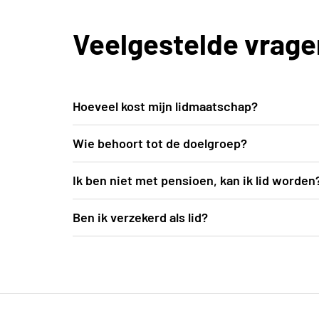
Veelgestelde vrage
Hoeveel kost mijn lidmaatschap?
50 euro per persoon per jaar
Wie behoort tot de doelgroep?
Alle actieve senioren die samen een leuke t
Ik ben niet met pensioen, kan ik lid worden
ja, dat kan. Hou er wel rekening mee dat ve
Ben ik verzekerd als lid?
ja, tijdens de Neos activiteiten zijn de de
heist@telenet.be"