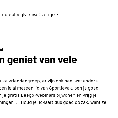
tuursploeg
Nieuws
Overige
id
n geniet van vele
 leuke vriendengroep, er zijn ook heel wat andere
en je al meteen lid van Sportievak, ben je goed
n je gratis Beego-webinars bijwonen én krijg je
ingen, … Houd je lidkaart dus goed op zak, want ze