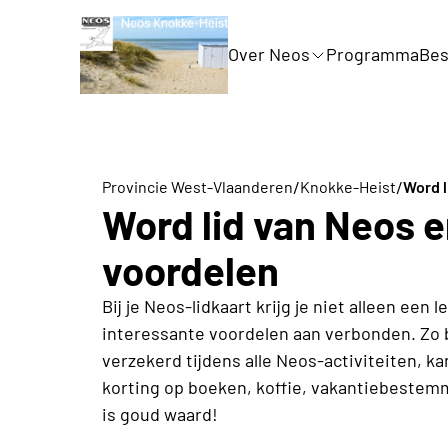
Over Neos
Programma
Bes
/
/
Provincie West-Vlaanderen
Knokke-Heist
Word l
Word lid van Neos e
voordelen
Bij je Neos-lidkaart krijg je niet alleen een
interessante voordelen aan verbonden. Zo b
verzekerd tijdens alle Neos-activiteiten, ka
korting op boeken, koffie, vakantiebestemm
is goud waard!