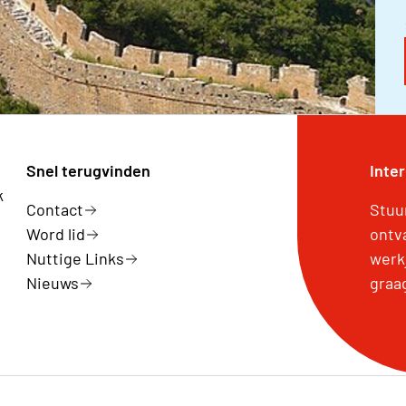
Snel terugvinden
Inte
k
Contact
Stuu
Word lid
ontv
Nuttige Links
werk
Nieuws
graa