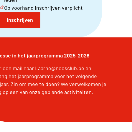
Op voorhand inschrijven verplicht
Inschrijven
resse in het jaarprogramma 2025-2026
r een mail naar Laarne@neosclub.be en
ang het jaarprogramma voor het volgende
jaar. Zin om mee te doen? We verwelkomen je
g op een van onze geplande activiteiten.