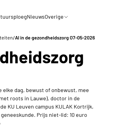
tuursploeg
Nieuws
Overige
/
iteiten
AI in de gezondheidszorg O7-05-2026
ndheidszorg
 we elke dag, bewust of onbewust, mee
met roots in Lauwe), doctor in de
de KU Leuven campus KULAK Kortrijk,
 geneeskunde. Prijs niet-lid: 10 euro
o