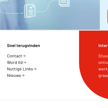
Snel terugvinden
Inte
k
Contact
Stuu
Word lid
ontv
Nuttige Links
werk
Nieuws
graa