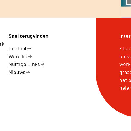
Snel terugvinden
Inte
rk
Contact
Stuu
Word lid
ontv
Nuttige Links
werk
Nieuws
graa
het 
hele