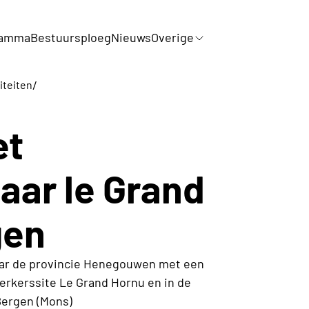
ramma
Bestuursploeg
Nieuws
Overige
/
iteiten
et
naar le Grand
gen
aar de provincie Henegouwen met een
rkerssite Le Grand Hornu en in de
Bergen (Mons)