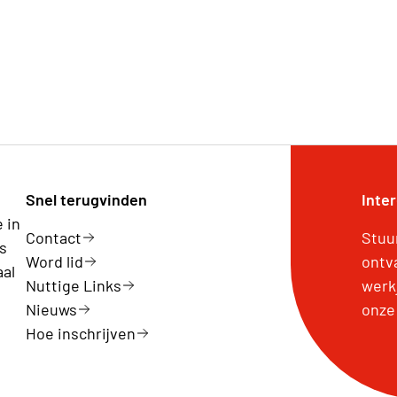
Snel terugvinden
Inte
 in
Contact
Stuu
us
Word lid
ontv
aal
Nuttige Links
werk
Nieuws
onze
Hoe inschrijven