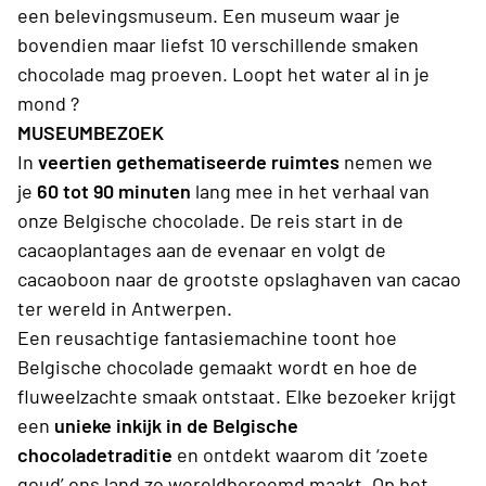
een belevingsmuseum. Een museum waar je
bovendien maar liefst 10 verschillende smaken
chocolade mag proeven. Loopt het water al in je
mond ?
MUSEUMBEZOEK
In
veertien gethematiseerde ruimtes
nemen we
je
60 tot 90 minuten
lang mee in het verhaal van
onze Belgische chocolade. De reis start in de
cacaoplantages aan de evenaar en volgt de
cacaoboon naar de grootste opslaghaven van cacao
ter wereld in Antwerpen.
Een reusachtige fantasiemachine toont hoe
Belgische chocolade gemaakt wordt en hoe de
fluweelzachte smaak ontstaat. Elke bezoeker krijgt
een
unieke inkijk in de Belgische
chocoladetraditie
en ontdekt waarom dit ‘zoete
goud’ ons land zo wereldberoemd maakt. Op het