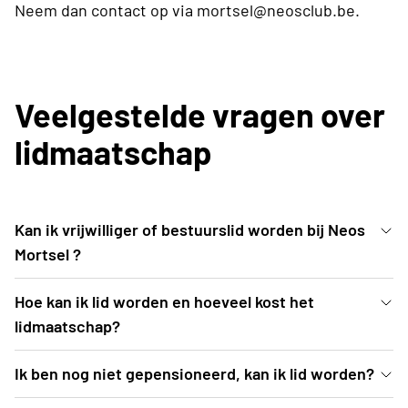
Neem dan contact op via mortsel@neosclub.be.
Veelgestelde vragen over
lidmaatschap
Kan ik vrijwilliger of bestuurslid worden bij Neos
Mortsel ?
Zeker! Neem contact met een van de bestuursleden
Hoe kan ik lid worden en hoeveel kost het
voor meer info.
lidmaatschap?
Lid worden kan via deze website met de knop op de
Ik ben nog niet gepensioneerd, kan ik lid worden?
homepagina of door contact te nemen met een van