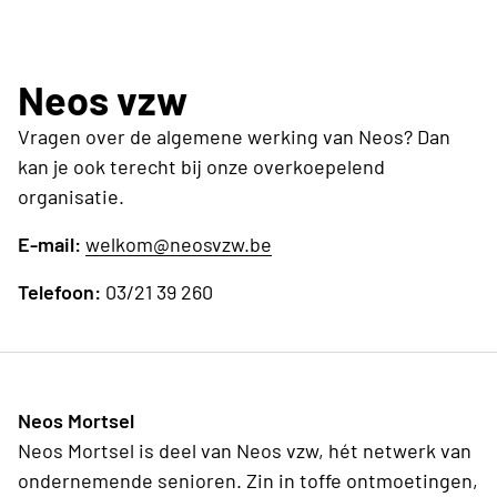
Dat kan. Weet dat onze activiteiten vooral overdag
de bestuursleden. Een lidmaatschap kost 42 euro.
worden georganiseerd. Maar heb vrije tijd dan ben je
Je bent dan lid tot het einde van 2026.
zeker welkom.
Neos vzw
Vragen over de algemene werking van Neos? Dan
kan je ook terecht bij onze overkoepelend
organisatie.
E-mail:
welkom@neosvzw.be
Telefoon:
03/21 39 260
Neos Mortsel
Neos Mortsel is deel van Neos vzw, hét netwerk van
ondernemende senioren. Zin in toffe ontmoetingen,