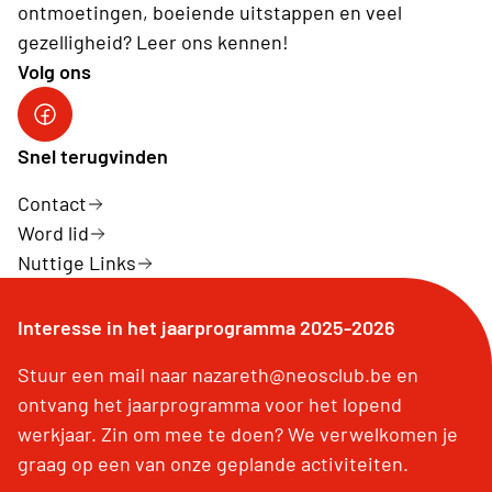
ontmoetingen, boeiende uitstappen en veel
gezelligheid? Leer ons kennen!
Volg ons
Neos vzw
Snel terugvinden
Contact
Word lid
Nuttige Links
Interesse in het jaarprogramma 2025-2026
Stuur een mail naar nazareth@neosclub.be en
ontvang het jaarprogramma voor het lopend
werkjaar. Zin om mee te doen? We verwelkomen je
graag op een van onze geplande activiteiten.