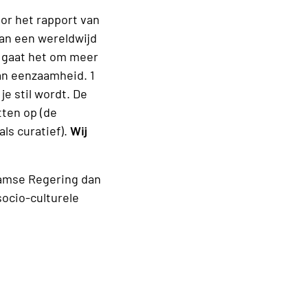
oor het rapport van
an een wereldwijd
al gaat het om meer
van eenzaamheid. 1
e stil wordt. De
ten op (de
ls curatief).
Wij
laamse Regering dan
socio-culturele