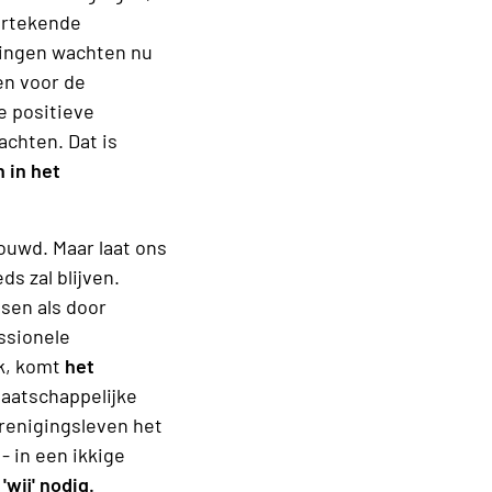
ertekende
gingen wachten nu
en voor de
de positieve
achten. Dat is
 in het
ouwd. Maar laat ons
ds zal blijven.
nsen als door
essionele
k, komt
het
aatschappelijke
verenigingsleven het
- in een ikkige
wij' nodig.