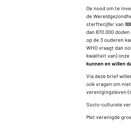
De nood om te inves
de Wereldgezondhei
sterftecijfer van
10
dan 870.000 doden p
op de 3 ouderen ka
WHO vraagt dan ook
kwaliteit van) onze
kunnen en willen da
Via deze brief will
ook vragen om niet
verenigingsleven (
Socio-culturele ve
Met verenigde gro