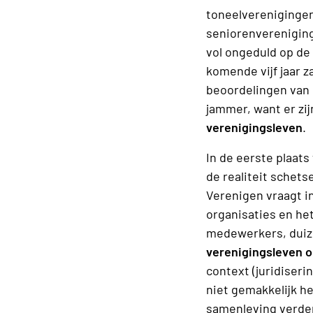
toneelverenigingen
seniorenvereniging
vol ongeduld op de
komende vijf jaar za
beoordelingen van 
jammer, want er zi
verenigingsleven
.
In de eerste plaat
de realiteit schetse
Verenigen vraagt in
organisaties en het 
medewerkers, duize
verenigingsleven o
context (juridiseri
niet gemakkelijk he
samenleving verder