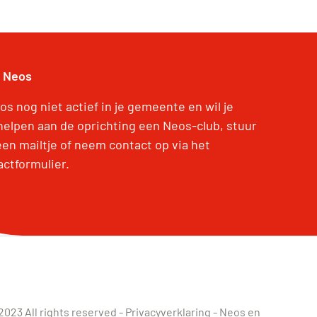
 Neos
os nog niet actief in je gemeente en wil je
elpen aan de oprichting een Neos-club, stuur
een mailtje of neem contact op via het
actformulier.
2023 All rights reserved -
Privacyverklaring
-
Neos en