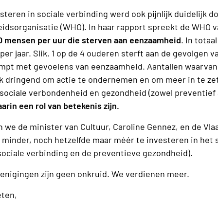
teren in sociale verbinding werd ook pijnlijk duidelijk d
dsorganisatie (WHO). In haar rapport spreekt de WHO v
0 mensen per uur die sterven aan eenzaamheid
. In tota
er jaar. Slik. 1 op de 4 ouderen sterft aan de gevolgen 
mpt met gevoelens van eenzaamheid. Aantallen waarvan j
 dringend om actie te ondernemen en om meer in te zet
 sociale verbondenheid en gezondheid (zowel preventief a
arin een rol van betekenis zijn.
en we de minister van Cultuur, Caroline Gennez, en de V
 minder, noch hetzelfde maar méér te investeren in het 
sociale verbinding en de preventieve gezondheid).
renigingen zijn geen onkruid. We verdienen meer.
eten,