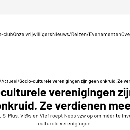
s-club
Onze vrijwilligers
Nieuws/Reizen/Evenementen
Ove
/
/
Actueel
Socio-culturele verenigingen zijn geen onkruid. Ze v
culturele verenigingen zi
onkruid. Ze verdienen mee
 S-Plus, Vl@s en Vief roept Neos vzw op om méér te inve
culturele verenigingen.