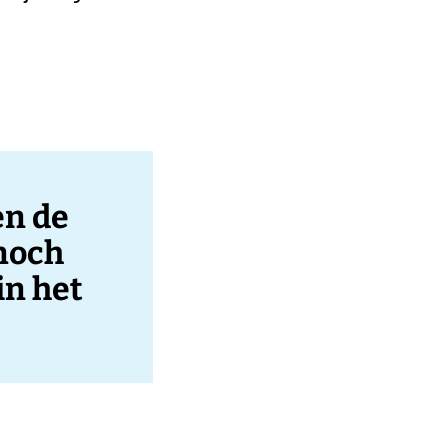
en de
noch
in het