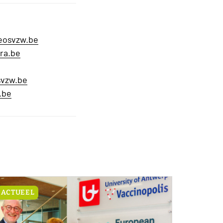
eosvzw.be
ra.be
svzw.be
.be
ACTUEEL