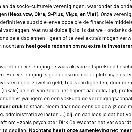
 én de socio-culturele verenigingen, waaronder de ond
en (
Neos vzw, Okra, S-Plus, Vl@s, en Vief
). Onze vereni
 definitieve subsidie-enveloppe die de financiële middel
l vastleggen. Wat nu al duidelijk is, is dat we - ondanks 
ons beleidsplannen - geen of te veel extra’s mogen verw
jn nochtans
heel goeie redenen om nu extra te investeren
s wordt een vereniging te vaak als vanzelfsprekend besch
n. Een vereniging is geen onkruid dat er plots is, en stee
vesteringen, zowel in geld, tijd, vaardigheden, door me
(lokale) beleid. Van zodra het hapert aan geld, tijd, prof
nden vrijwilligers en een vakkundige verenigingsaanpa
nder druk
te staan. Neem daar nog eens de gewijzigde m
ng, administratieve lasten …) bij, en dan lees je dat het 
eft om - zoals psychiater Dirk De Wachter het verwoordt 
 te gedijen.
Nochtans heeft onze samenleving net meer '