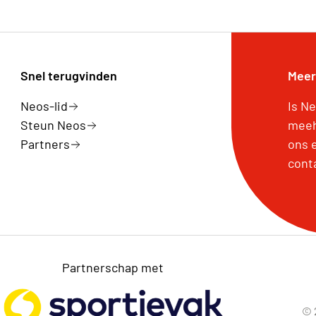
Snel terugvinden
Meer
Neos-lid
Is Ne
Steun Neos
meeh
Partners
ons 
cont
Partnerschap met
© 