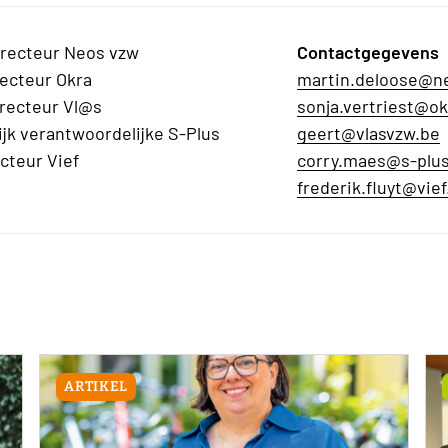
irecteur Neos vzw
Contactgegevens
recteur Okra
martin.deloose@n
irecteur Vl@s
sonja.vertriest@ok
ijk verantwoordelijke S-Plus
geert@vlasvzw.be
ecteur Vief
corry.maes@s-plu
frederik.fluyt@vief
ARTIKEL