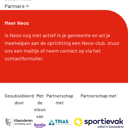
Partners
Meer Neos
Is Neos nog niet actief in je gemeente en wil je
meehelpen aan de oprichting een Neos-club, stuur
ons een mailtje of neem contact op via het
contactformulier.
Gesubsidieerd
Met
Partnerschap
Partnerschap met
door
de
met
steun
van