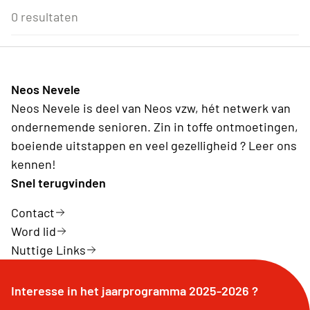
Eenmalig
Voor Neos leden van de eigen afdeling
3
4
5
6
7
8
9
0 resultaten
Culturele evenementen
Wederkerend
10
11
12
13
14
15
16
Reis
17
18
19
20
21
22
23
24
25
26
27
28
29
30
31
1
2
3
4
5
6
Neos Nevele
Vandaag
Wissen
Neos Nevele is deel van Neos vzw, hét netwerk van
ondernemende senioren. Zin in toffe ontmoetingen,
boeiende uitstappen en veel gezelligheid ? Leer ons
kennen!
Snel terugvinden
Contact
Word lid
Nuttige Links
Interesse in het jaarprogramma 2025-2026 ?