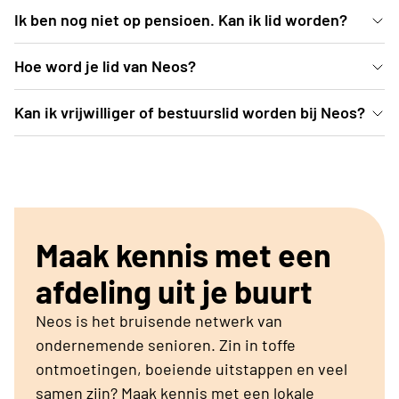
Ik ben nog niet op pensioen. Kan ik lid worden?
Iedere ondernemende, geïnteresseerde senior die
Hoe word je lid van Neos?
overdag tijd kan vrij maken om aan activiteiten deel
Lid worden van Neos doe je bij een club in je buurt.
Kan ik vrijwilliger of bestuurslid worden bij Neos?
te nemen, kan lid worden van Neos. Zoek hiervoor
Zoek via de knop 'Neos afdelingen' naar een club en
een afdeling in je buurt.
Neos is een vereniging voor en door ondernemende
bekijk op hun website het programma en de prijs
senioren. Als je je graag wil inzetten voor onze
van het lidmaatschap.
werking kan dit via de plaatselijke club. Eerst word
je lid, daarna kan je bestuurslid worden en als je
Maak kennis met een
bestuurslid bent, kan je je verkiesbaar stellen voor
het provinciaal bestuur.
afdeling uit je buurt
Neos is het bruisende netwerk van
ondernemende senioren. Zin in toffe
ontmoetingen, boeiende uitstappen en veel
samen zijn? Maak kennis met een lokale