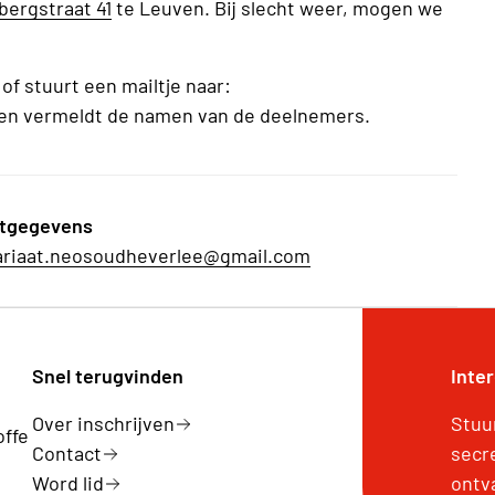
bergstraat 41
te Leuven. Bij slecht weer, mogen we
of stuurt een mailtje naar:
en vermeldt de namen van de deelnemers.
tgegevens
ariaat.neosoudheverlee@gmail.com
Snel terugvinden
Inte
Over inschrijven
Stuu
offe
Contact
secr
Word lid
ontv