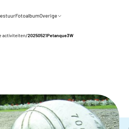
estuur
Fotoalbum
Overige
/
e activiteiten
20250521Petanque3W