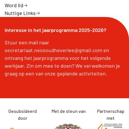
Word lid
Nuttige Links
Interesse in het jaarprogramma 2025-2026?
Stuur een mail naar
secretariaat.neosoudheverlee@gmail.com en
ontvang het jaarprogramma voor het volgende
werkjaar. Zin om mee te doen? We verwelkomen je
graag op een van onze geplande activiteiten.
Gesubsideerd
Met de steun van
Partnerschap
door
met