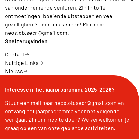
van ondernemende senioren. Zin in toffe
ontmoetingen, boeiende uitstappen en veel
gezelligheid? Leer ons kennen! Mail naar
neos.ob.secr@gmail.com.
Snel terugvinden
Contact
Nuttige Links
Nieuws
Interesse in het jaarprogramma 2025-2026?
Stuur een mail naar neos.ob.secr@gmail.com en
ontvang het jaarprogramma voor het volgende
werkjaar. Zin om mee te doen? We verwelkomen je
graag op een van onze geplande activiteiten.