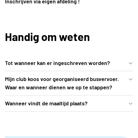
Inschrijven via eigen afdeling !
Handig om weten
Tot wanneer kan er ingeschreven worden?
Inschrijven kan uiterlijk t.e.m. vrijdag 5 juni 2026 of
Mijn club koos voor georganiseerd busvervoer.
tot zolang de voorraad strekt.
Waar en wanneer dienen we op te stappen?
De busroutes worden opgemaakt nadat
Wanneer vindt de maaltijd plaats?
inschrijvingen zijn afgesloten. Een drietal weken
De maaltijd vindt plaats voorafgaand aan de show, in
voor aanvang van het evenement (= begin augustus)
een restaurant in de buurt op weg naar het
ontvangt het clubbestuur de busroute, inclusief alle
Donkmeer in Berlare. Alle gedetailleerde praktische
praktische info, in de mailbox