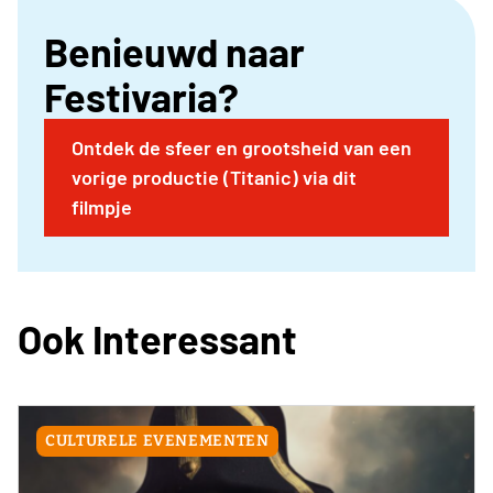
info hierover is begin augustus bekend.
Benieuwd naar
Festivaria?
Ontdek de sfeer en grootsheid van een
vorige productie (Titanic) via dit
filmpje
Ook Interessant
CULTURELE EVENEMENTEN