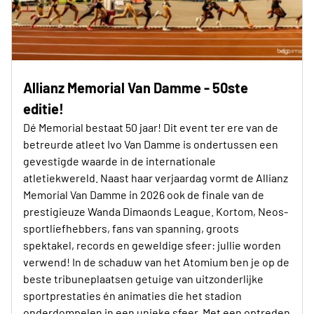
Allianz Memorial Van Damme - 50ste
editie!
Dé Memorial bestaat 50 jaar! Dit event ter ere van de
betreurde atleet Ivo Van Damme is ondertussen een
gevestigde waarde in de internationale
atletiekwereld. Naast haar verjaardag vormt de Allianz
Memorial Van Damme in 2026 ook de finale van de
prestigieuze Wanda Dimaonds League. Kortom, Neos-
sportliefhebbers, fans van spanning, groots
spektakel, records en geweldige sfeer: jullie worden
verwend! In de schaduw van het Atomium ben je op de
beste tribuneplaatsen getuige van uitzonderlijke
sportprestaties én animaties die het stadion
onderdompelen in een unieke sfeer. Met een optreden