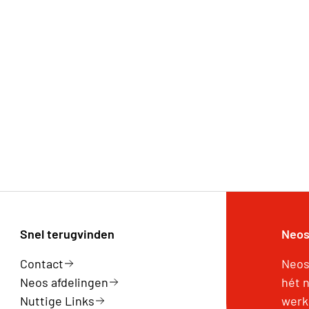
Snel terugvinden
Neos
Contact
Neos
Neos afdelingen
hét 
Nuttige Links
werk