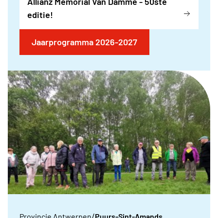
Allianz Memorial Van Damme - 50ste
editie!
Jaarprogramma 2026-2027
/
Provincie Antwerpen
Puurs-Sint-Amands