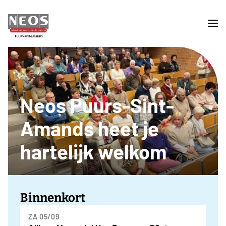
Neos Puurs-Sint-
Amands heet je
hartelijk welkom
Binnenkort
ZA 05/09