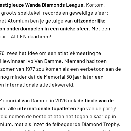
prestigieuze Wanda Diamonds League.
Kortom,
 groots spektakel, records en geweldige sfeer:
 het Atomium ben je getuige van
uitzonderlijke
ion onderdompelen in een unieke sfeer
. Met een
taart. ALLEN daarheen!
76, rees het idee om een atletiekmeeting te
illewinnaar Ivo Van Damme. Niemand had toen
 zomer van 1977 zou komen als een eerbetoon aan de
og minder dat de Memorial 50 jaar later een
en internationale atletiekwereld.
z Memorial Van Damme in 2026 ook
de finale van de
m: alle
internationale topatleten
zijn van de partij!
reld nemen de beste atleten het tegen elkaar op in
tomium, met als inzet de felbegeerde Diamond Trophy.