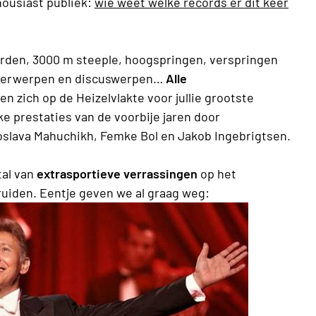
ousiast publiek:
wie weet welke records er dit keer
orden, 3000 m steeple, hoogspringen, verspringen
peerwerpen en discuswerpen…
Alle
n zich op de Heizelvlakte voor jullie grootste
jke prestaties van de voorbije jaren door
oslava Mahuchikh, Femke Bol en Jakob Ingebrigtsen.
tal van
extrasportieve verrassingen
op het
uiden. Eentje geven we al graag weg: