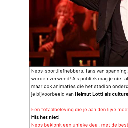
Neos-sportliefhebbers, fans van spanning, 
worden verwend! Als publiek mag je niet al
maar ook animaties die het stadion onderd
je bijvoorbeeld van
Helmut Lotti als culture
Een totaalbeleving die je aan den lijve mo
Mis het niet!
Neos beklonk een unieke deal, met de beste