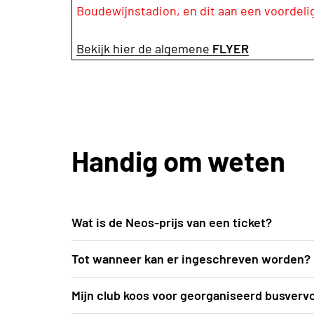
Boudewijnstadion, en dit aan een voordeli
Bekijk hier de algemene
FLYER
Handig om weten
Wat is de Neos-prijs van een ticket?
De voordelige Neos-prijs bedraagt 40 EUR (
Tot wanneer kan er ingeschreven worden?
zicht op de atletiekprestaties én het hoof
Inschrijven kan uiterlijk t.e.m. vrijdag 12 ju
Mijn club koos voor georganiseerd busverv
plaatsvindt