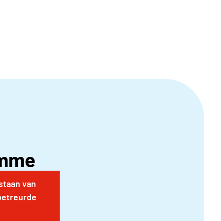
ijvingen zijn afgesloten. Een drietal weken voor
stus) ontvangt het clubbestuur de busroute,
amme
tstaan van
betreurde