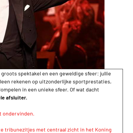
groots spektakel en een geweldige sfeer: jullie
leen rekenen op uitzonderlijke sportprestaties,
ompelen in een unieke sfeer. Of wat dacht
le afsluiter.
et ondervinden.
 tribunezitjes met centraal zicht in het Koning