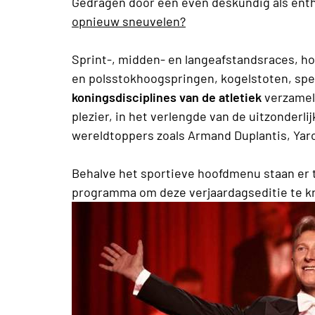
Gedragen door een even deskundig als enth
opnieuw sneuvelen?
Sprint-, midden- en langeafstandsraces, h
en polsstokhoogspringen, kogelstoten, s
koningsdisciplines van de atletiek
verzamele
plezier, in het verlengde van de uitzonderli
wereldtoppers zoals Armand Duplantis, Yar
Behalve het sportieve hoofdmenu staan er 
programma om deze verjaardagseditie te kr