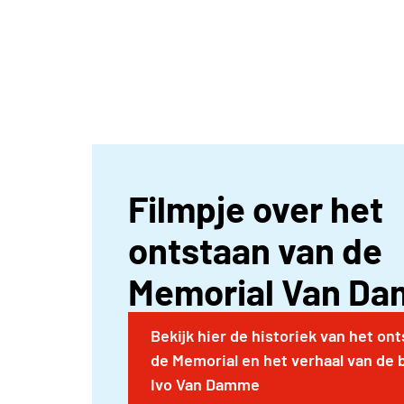
De busroutes worden opgemaakt nadat inschr
aanvang van het evenement (= midden augu
inclusief alle praktische info, in de mailbox
Filmpje over het
ontstaan van de
Memorial Van D
Bekijk hier de historiek van het on
de Memorial en het verhaal van de 
Ivo Van Damme