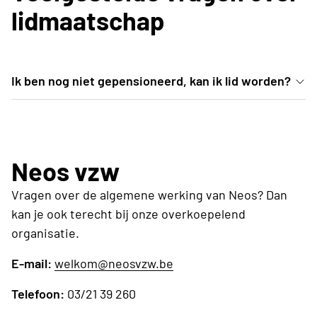
lidmaatschap
Ik ben nog niet gepensioneerd, kan ik lid worden?
Leeftijd of beroepsverleden speelt geen rol. Neos
Rekkem is er voor alle senioren die net of net niet
op pensioen zijn en actief in het leven staan.
Neos vzw
Vragen over de algemene werking van Neos? Dan
kan je ook terecht bij onze overkoepelend
organisatie.
E-mail:
welkom@neosvzw.be
Telefoon:
03/21 39 260