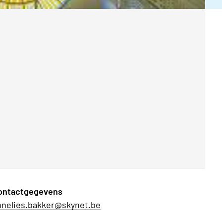
ontactgegevens
nnelies.bakker@skynet.be