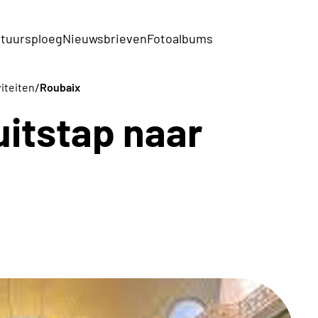
tuursploeg
Nieuwsbrieven
Fotoalbums
/
viteiten
Roubaix
uitstap naar