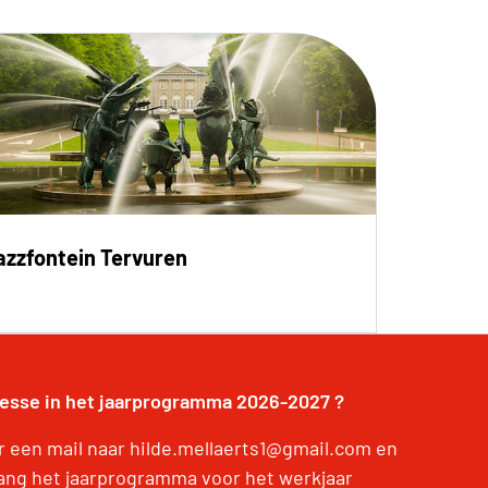
azzfontein Tervuren
resse in het jaarprogramma 2026-2027 ?
r een mail naar hilde.mellaerts1@gmail.com en
ang het jaarprogramma voor het werkjaar