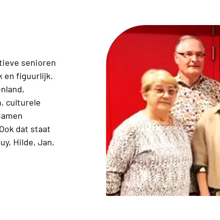
ctieve senioren
 en figuurlijk.
enland,
, culturele
 Samen
 Ook dat staat
y, Hilde, Jan,