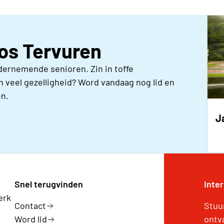
eos Tervuren
dernemende senioren. Zin in toffe
 veel gezelligheid? Word vandaag nog lid en
n.
J
Snel terugvinden
Inte
erk
Contact
Stuu
Word lid
ontv