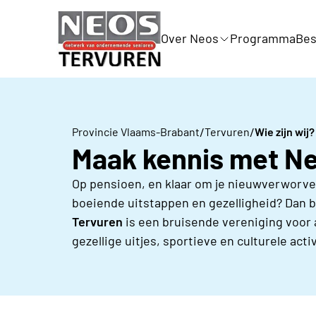
Over Neos
Programma
Bes
/
/
Provincie Vlaams-Brabant
Tervuren
Wie zijn wij?
Maak kennis met N
Op pensioen, en klaar om je nieuwverworven 
boeiende uitstappen en gezelligheid? Dan b
Tervuren
is een
bruisende vereniging voor 
gezellige uitjes, sportieve en culturele ac