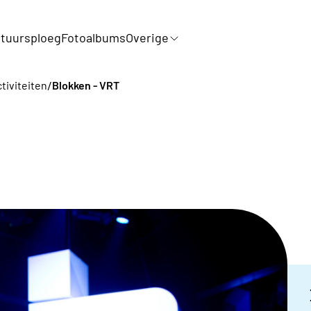
tuursploeg
Fotoalbums
Overige
/
ctiviteiten
Blokken - VRT