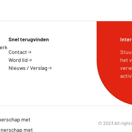
Snel terugvinden
Inte
erk
Contact
Stuu
Word lid
het 
Nieuws / Verslag
verw
activ
nerschap met
© 2023 All right