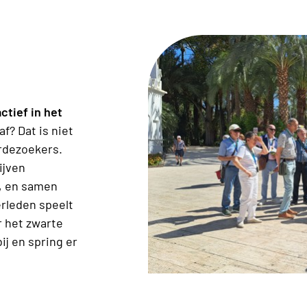
actief in het
af? Dat is niet
rdezoekers.
ijven
n, en samen
erleden speelt
r het zwarte
j en spring er