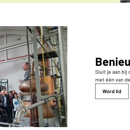
Benie
Sluit je aan b
met
één van d
Word lid